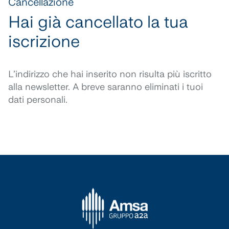
Cancellazione
Hai già cancellato la tua
iscrizione
L’indirizzo che hai inserito non risulta più iscritto
alla newsletter. A breve saranno eliminati i tuoi
dati personali.
Torna
in
cima
alla
pagina